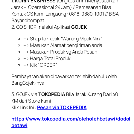
1.
KURIR EKSPRESS
(Ongkos kirim Menyesuaikan
Jarak – Operasional 24 Jam) / Pemesanan Bisa
Kontak CS kami Langsung : 0818-0880-1001 // BISA
Bayar ditempat.
2. GO SHOP melalui Aplikasi
GOJEK
–> Shop to : ketik “Warung Mpok Nini”
–> Masukan Alamat pengiriman anda
–> Masukan Produk yg Anda Pesan
–> Harga Total Produk
–> Klik “ORDER”
Pembayaran akan dibayarkan terlebih dahulu oleh
BangGojek-nya
3. GOJEK via
TOKOPEDIA
Bila Jarak Kurang Dari 40
KM dari Store kami
Klik Link Ini :
Pesan via TOKEPEDIA
https://www.tokopedia.com/oleholehbetawi/dodol-
betawi