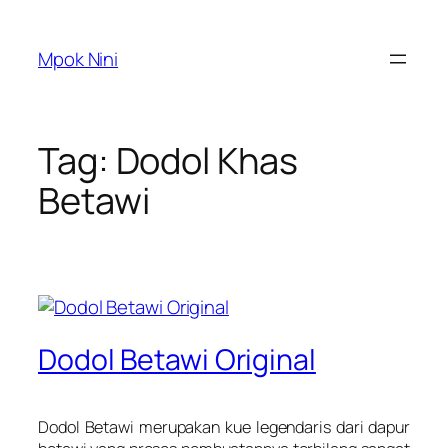
Skip
to
Mpok Nini
content
Tag:
Dodol Khas
Betawi
Dodol Betawi Original
Dodol Betawi merupakan kue legendaris dari dapur