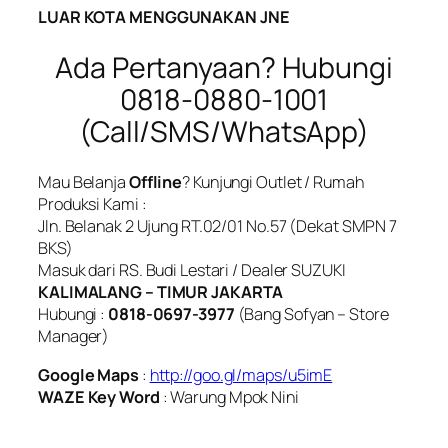
LUAR KOTA MENGGUNAKAN JNE
Ada Pertanyaan? Hubungi
0818-0880-1001
(Call/SMS/WhatsApp)
Mau Belanja
Offline
? Kunjungi Outlet / Rumah
Produksi Kami :
Jln. Belanak 2 Ujung RT.02/01 No.57 (Dekat SMPN 7
BKS)
Masuk dari RS. Budi Lestari / Dealer SUZUKI
KALIMALANG – TIMUR JAKARTA
Hubungi :
0818-0697-3977
(Bang Sofyan – Store
Manager)
Google Maps
:
http://goo.gl/maps/u5imE
WAZE Key Word
: Warung Mpok Nini