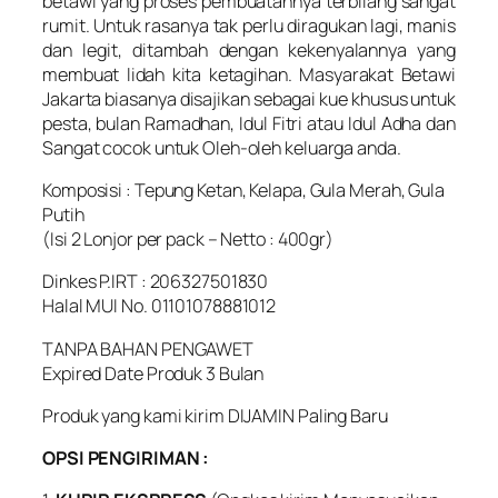
betawi yang proses pembuatannya terbilang sangat
rumit. Untuk rasanya tak perlu diragukan lagi, manis
dan legit, ditambah dengan kekenyalannya yang
membuat lidah kita ketagihan. Masyarakat Betawi
Jakarta biasanya disajikan sebagai kue khusus untuk
pesta, bulan Ramadhan, Idul Fitri atau Idul Adha dan
Sangat cocok untuk Oleh-oleh keluarga anda.
Komposisi : Tepung Ketan, Kelapa, Gula Merah, Gula
Putih
(Isi 2 Lonjor per pack – Netto : 400gr)
Dinkes P.IRT : 206327501830
Halal MUI No. 01101078881012
TANPA BAHAN PENGAWET
Expired Date Produk 3 Bulan
Produk yang kami kirim DIJAMIN Paling Baru
OPSI PENGIRIMAN :