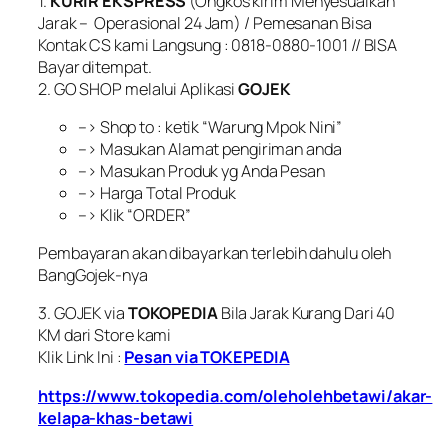
1.
KURIR EKSPRESS
(Ongkos kirim Menyesuaikan
Jarak – Operasional 24 Jam) / Pemesanan Bisa
Kontak CS kami Langsung : 0818-0880-1001 // BISA
Bayar ditempat.
2. GO SHOP melalui Aplikasi
GOJEK
–> Shop to : ketik “Warung Mpok Nini”
–> Masukan Alamat pengiriman anda
–> Masukan Produk yg Anda Pesan
–> Harga Total Produk
–> Klik “ORDER”
Pembayaran akan dibayarkan terlebih dahulu oleh
BangGojek-nya
3. GOJEK via
TOKOPEDIA
Bila Jarak Kurang Dari 40
KM dari Store kami
Klik Link Ini :
Pesan via TOKEPEDIA
https://www.tokopedia.com/oleholehbetawi/akar-
kelapa-khas-betawi