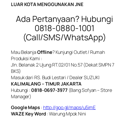
LUAR KOTA MENGGUNAKAN JNE
Ada Pertanyaan? Hubungi
0818-0880-1001
(Call/SMS/WhatsApp)
Mau Belanja
Offline
? Kunjungi Outlet / Rumah
Produksi Kami :
Jln. Belanak 2 Ujung RT.02/01 No.57 (Dekat SMPN 7
BKS)
Masuk dari RS. Budi Lestari / Dealer SUZUKI
KALIMALANG – TIMUR JAKARTA
Hubungi :
0818-0697-3977
(Bang Sofyan – Store
Manager)
Google Maps
:
http://goo.gl/maps/u5imE
WAZE Key Word
: Warung Mpok Nini