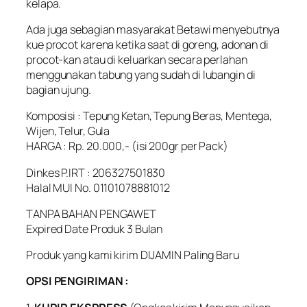
kelapa.
Ada juga sebagian masyarakat Betawi menyebutnya
kue procot karena ketika saat di goreng, adonan di
procot-kan atau di keluarkan secara perlahan
menggunakan tabung yang sudah di lubangin di
bagian ujung.
Komposisi : Tepung Ketan, Tepung Beras, Mentega,
Wijen, Telur, Gula
HARGA : Rp. 20.000,- (isi 200gr per Pack)
Dinkes P.IRT : 206327501830
Halal MUI No. 01101078881012
TANPA BAHAN PENGAWET
Expired Date Produk 3 Bulan
Produk yang kami kirim DIJAMIN Paling Baru
OPSI PENGIRIMAN :